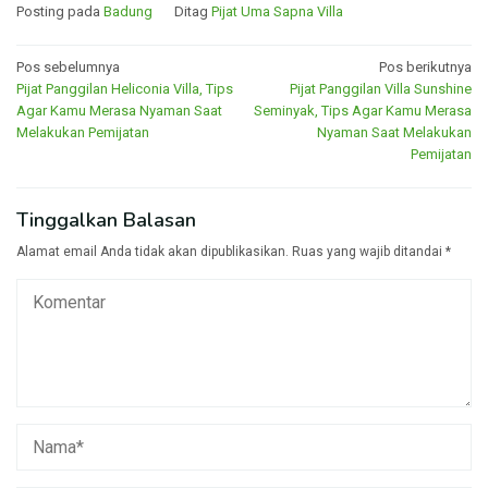
Posting pada
Badung
Ditag
Pijat Uma Sapna Villa
Navigasi
Pos sebelumnya
Pos berikutnya
Pijat Panggilan Heliconia Villa, Tips
Pijat Panggilan Villa Sunshine
pos
Agar Kamu Merasa Nyaman Saat
Seminyak, Tips Agar Kamu Merasa
Melakukan Pemijatan
Nyaman Saat Melakukan
Pemijatan
Tinggalkan Balasan
Alamat email Anda tidak akan dipublikasikan.
Ruas yang wajib ditandai
*