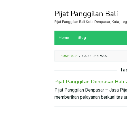
Loncat
ke
Pijat Panggilan Bali
konten
Pijat Panggilan Bali Kota Denpasar, Kuta, L
Home
Blog
HOMEPAGE
/
GADIS DENPASAR
Ta
Pijat Panggilan Denpasar Bali
Pijat Panggilan Denpasar – Jasa Pijat
memberikan pelayanan berkualitas un