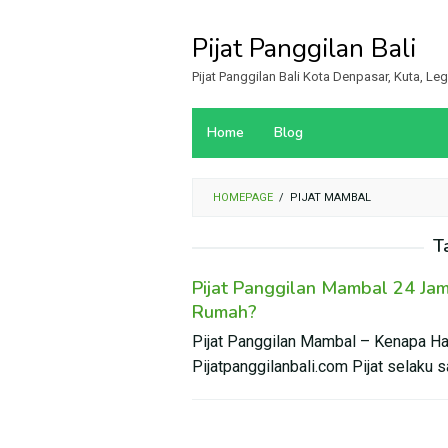
Loncat
ke
Pijat Panggilan Bali
konten
Pijat Panggilan Bali Kota Denpasar, Kuta, L
Home
Blog
HOMEPAGE
/
PIJAT MAMBAL
T
Pijat Panggilan Mambal 24 Jam 
Rumah?
Pijat Panggilan Mambal – Kenapa Har
Pijatpanggilanbali.com Pijat selaku 