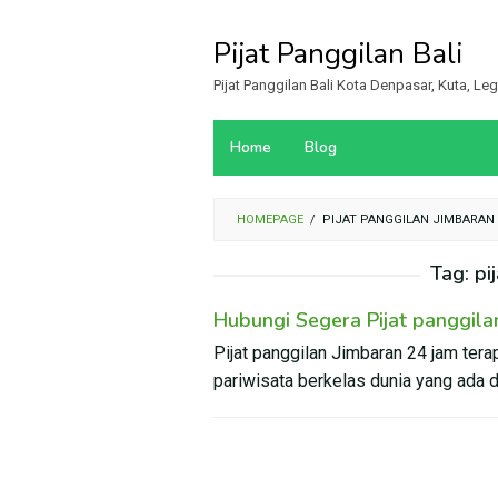
Loncat
ke
Pijat Panggilan Bali
konten
Pijat Panggilan Bali Kota Denpasar, Kuta, L
Home
Blog
HOMEPAGE
/
PIJAT PANGGILAN JIMBARAN
Tag:
pi
Hubungi Segera Pijat panggilan
Pijat panggilan Jimbaran 24 jam tera
pariwisata berkelas dunia yang ada d