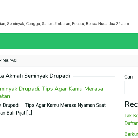
egian, Seminyak, Canggu, Sanur, Jimbaran, Pecatu, Benoa Nusa dua 24 Jam
AK DRUPADI
lla Akmali Seminyak Drupadi
Cari
Seminyak Drupadi, Tips Agar Kamu Merasa
atan
Rec
yak Drupadi – Tips Agar Kamu Merasa Nyaman Saat
n Bali Pijat […]
Tak Ke
Daftar
Berku