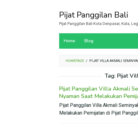
Loncat
ke
Pijat Panggilan Bali
konten
Pijat Panggilan Bali Kota Denpasar, Kuta, L
Home
Blog
HOMEPAGE
/
PIJAT VILLA AKMALI SEMINY
Tag:
Pijat Vi
Pijat Panggilan Villa Akmali 
Nyaman Saat Melakukan Pemij
Pijat Panggilan Villa Akmali Semin
Melakukan Pemijatan di Pijat Panggila