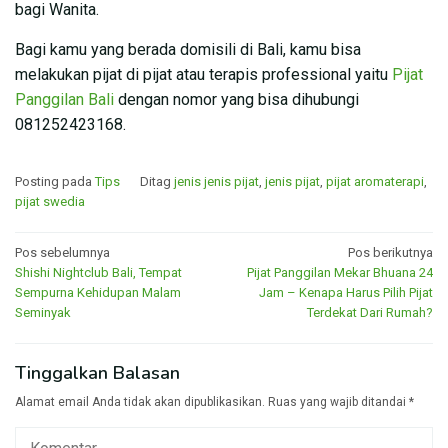
bagi Wanita.
Bagi kamu yang berada domisili di Bali, kamu bisa
melakukan pijat di pijat atau terapis professional yaitu
Pijat
Panggilan Bali
dengan nomor yang bisa dihubungi
081252423168.
Posting pada
Tips
Ditag
jenis jenis pijat
,
jenis pijat
,
pijat aromaterapi
,
pijat swedia
Navigasi
Pos sebelumnya
Pos berikutnya
Shishi Nightclub Bali, Tempat
Pijat Panggilan Mekar Bhuana 24
pos
Sempurna Kehidupan Malam
Jam – Kenapa Harus Pilih Pijat
Seminyak
Terdekat Dari Rumah?
Tinggalkan Balasan
Alamat email Anda tidak akan dipublikasikan.
Ruas yang wajib ditandai
*