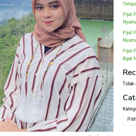
Tempa
Pijat 
Nyama
Pijat 
Nyama
Pijat 
Agar 
Rec
Tidak 
Cat
Kateg