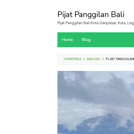
Loncat
ke
Pijat Panggilan Bali
konten
Pijat Panggilan Bali Kota Denpasar, Kuta, L
Home
Blog
HOMEPAGE
/
BADUNG
/
PIJAT PANGGILA