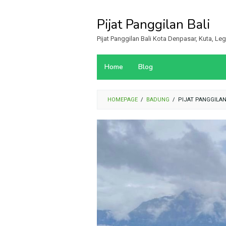
Loncat
ke
Pijat Panggilan Bali
konten
Pijat Panggilan Bali Kota Denpasar, Kuta, L
Home
Blog
HOMEPAGE
/
BADUNG
/
PIJAT PANGGILA