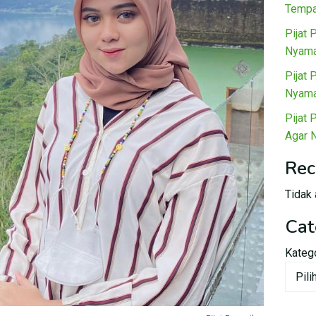
Tempa
Pijat 
Nyama
Pijat 
Nyama
Pijat 
Agar 
Rec
Tidak 
Cat
Kateg