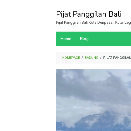
Loncat
ke
Pijat Panggilan Bali
konten
Pijat Panggilan Bali Kota Denpasar, Kuta, L
Home
Blog
HOMEPAGE
/
BADUNG
/
PIJAT PANGGILA