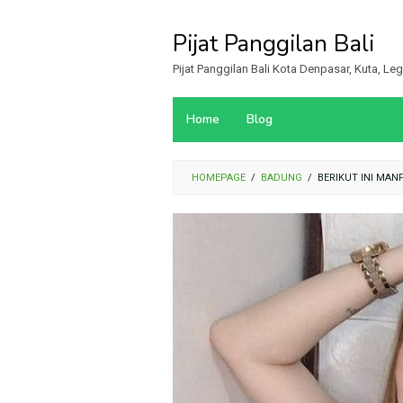
Loncat
ke
Pijat Panggilan Bali
konten
Pijat Panggilan Bali Kota Denpasar, Kuta, L
Home
Blog
HOMEPAGE
/
BADUNG
/
BERIKUT INI MA