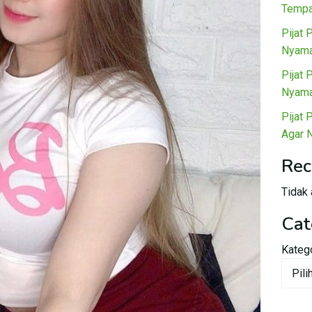
Tempa
Pijat 
Nyama
Pijat 
Nyama
Pijat 
Agar 
Rec
Tidak 
Cat
Kateg