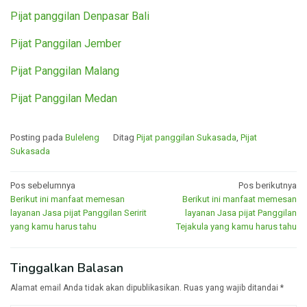
Pijat panggilan Denpasar Bali
Pijat Panggilan Jember
Pijat Panggilan Malang
Pijat Panggilan Medan
Posting pada
Buleleng
Ditag
Pijat panggilan Sukasada
,
Pijat
Sukasada
Navigasi
Pos sebelumnya
Pos berikutnya
Berikut ini manfaat memesan
Berikut ini manfaat memesan
pos
layanan Jasa pijat Panggilan Seririt
layanan Jasa pijat Panggilan
yang kamu harus tahu
Tejakula yang kamu harus tahu
Tinggalkan Balasan
Alamat email Anda tidak akan dipublikasikan.
Ruas yang wajib ditandai
*