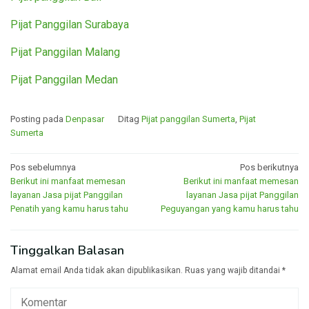
Pijat Panggilan Surabaya
Pijat Panggilan Malang
Pijat Panggilan Medan
Posting pada
Denpasar
Ditag
Pijat panggilan Sumerta
,
Pijat
Sumerta
Navigasi
Pos sebelumnya
Pos berikutnya
Berikut ini manfaat memesan
Berikut ini manfaat memesan
pos
layanan Jasa pijat Panggilan
layanan Jasa pijat Panggilan
Penatih yang kamu harus tahu
Peguyangan yang kamu harus tahu
Tinggalkan Balasan
Alamat email Anda tidak akan dipublikasikan.
Ruas yang wajib ditandai
*