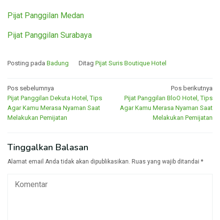
Pijat Panggilan Medan
Pijat Panggilan Surabaya
Posting pada
Badung
Ditag
Pijat Suris Boutique Hotel
Navigasi
Pos sebelumnya
Pos berikutnya
Pijat Panggilan Dekuta Hotel, Tips
Pijat Panggilan BloO Hotel, Tips
pos
Agar Kamu Merasa Nyaman Saat
Agar Kamu Merasa Nyaman Saat
Melakukan Pemijatan
Melakukan Pemijatan
Tinggalkan Balasan
Alamat email Anda tidak akan dipublikasikan.
Ruas yang wajib ditandai
*