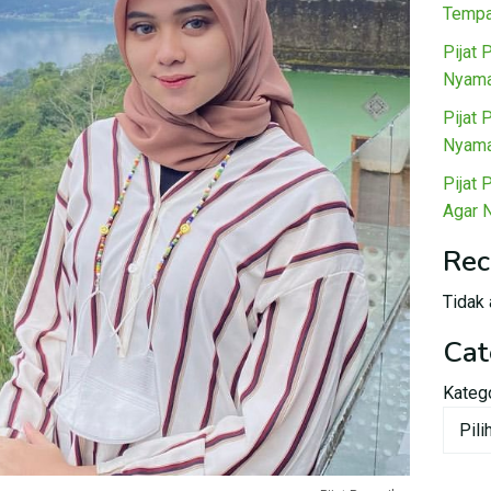
Tempa
Pijat 
Nyama
Pijat 
Nyama
Pijat 
Agar 
Rec
Tidak 
Cat
Kateg