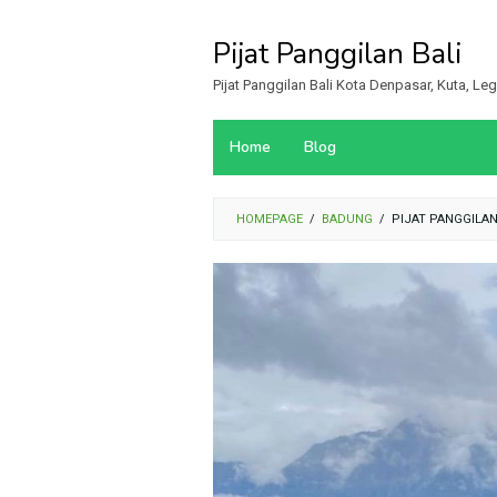
Loncat
ke
Pijat Panggilan Bali
konten
Pijat Panggilan Bali Kota Denpasar, Kuta, L
Home
Blog
HOMEPAGE
/
BADUNG
/
PIJAT PANGGILA