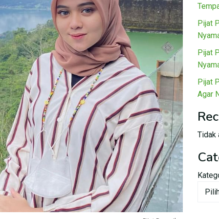
Tempa
Pijat 
Nyama
Pijat 
Nyama
Pijat 
Agar 
Rec
Tidak 
Cat
Kateg