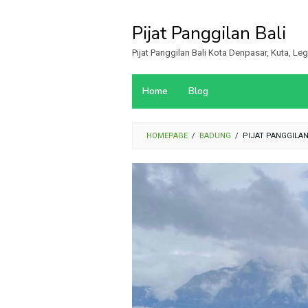
Loncat
ke
Pijat Panggilan Bali
konten
Pijat Panggilan Bali Kota Denpasar, Kuta, L
Home
Blog
HOMEPAGE
/
BADUNG
/
PIJAT PANGGILAN