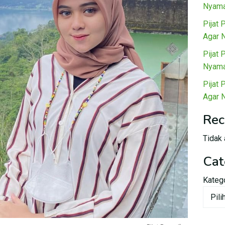
Nyama
Pijat 
Agar 
Pijat 
Nyama
Pijat 
Agar 
Rec
Tidak 
Cat
Kateg