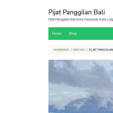
Loncat
ke
Pijat Panggilan Bali
konten
Pijat Panggilan Bali Kota Denpasar, Kuta, L
Home
Blog
HOMEPAGE
/
BADUNG
/
PIJAT PANGGILA