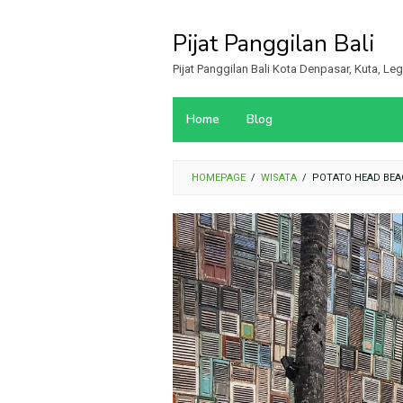
Loncat
ke
Pijat Panggilan Bali
konten
Pijat Panggilan Bali Kota Denpasar, Kuta, L
Home
Blog
HOMEPAGE
/
WISATA
/
POTATO HEAD BEAC