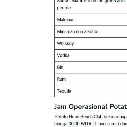
Sunset Mattress on the grass area
people
Makanan
Minuman non alkohol
Whiskey
Vodka
Gin
Rum
Tequila
Jam Operasional Pota
Potato Head Beach Club buka setiap 
hingga 00:00 WITA. Di hari Jumat dan