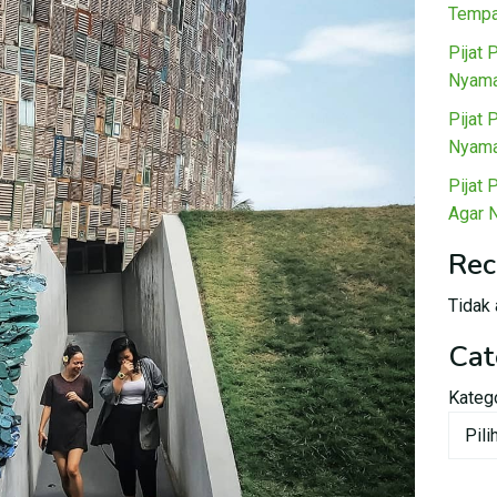
Tempa
Pijat 
Nyama
Pijat 
Nyama
Pijat 
Agar 
Rec
Tidak 
Cat
Kateg